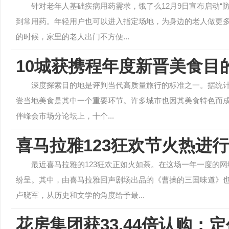
针对老年人基础疾病用药需求，饿了么12月9日宣布启动“
到常用药。年轻用户也可以进入指定场地，为身边的老人做更多
的时候，家里的老人出门不方便...
10城获携程年度新晋美食目
深度探索目的地是评判当代高质量旅行的标准之一。据统计，
尝当地美食是其中一个重要环节。许多城市也因其美食特色而成为
伴峰会市场分论坛上，十个...
喜马拉雅123狂欢节火热进行
最近喜马拉雅的123狂欢正如火如荼。在这场一年一度的
纷呈。其中，由喜马拉雅回声剧场出品的《曹操的三国味道》
卢晓军，从历史和文学的角度给予最...
花房集团获33.44倍认购：定价